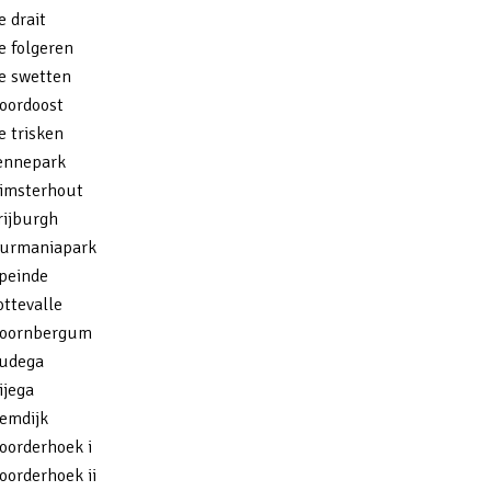
e drait
e folgeren
e swetten
oordoost
e trisken
fennepark
himsterhout
rijburgh
burmaniapark
opeinde
ottevalle
boornbergum
oudega
ijega
hemdijk
oorderhoek i
oorderhoek ii