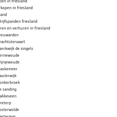
pen in friesland
rkopen in friesland
sland
ijfspanden friesland
ren en verhuren in friesland
leeuwarden
rachtstervaart
arckwijk de singels
eernewoude
wijnjewoude
waskemeer
aulerwijk
donkerbroek
e sanding
bakkeveen
reterp
oosterwolde
eastermar