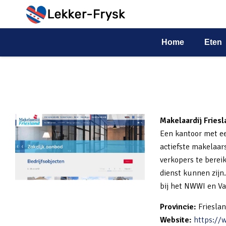
makelaardij-friesland
Home
Eten
Makelaardij Friesl
Een kantoor met ee
actiefste makelaar
verkopers te bereik
dienst kunnen zijn.
bij het NWWI en Va
Provincie:
Friesla
Website:
https://w