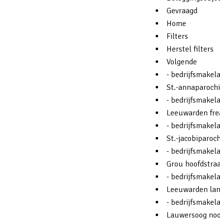
Gevraagd
Home
Filters
Herstel filters
Volgende
- bedrijfsmakel
St.-annaparochi
- bedrijfsmakel
Leeuwarden fre
- bedrijfsmakela
St.-jacobiparoch
- bedrijfsmakela
Grou hoofdstraa
- bedrijfsmakel
Leeuwarden lan
- bedrijfsmakel
Lauwersoog noo