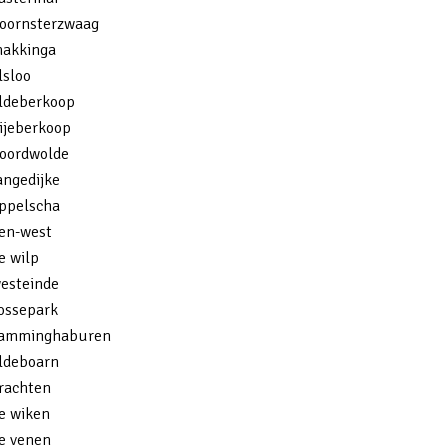
hoornsterzwaag
makkinga
lsloo
oldeberkoop
ijeberkoop
noordwolde
angedijke
appelscha
een-west
e wilp
westeinde
ossepark
 camminghaburen
aldeboarn
rachten
e wiken
e venen