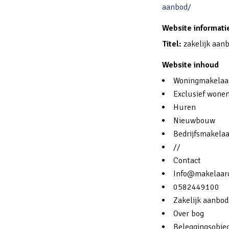
aanbod/
Website informati
Titel:
zakelijk aan
Website inhoud
Woningmakelaar
Exclusief wone
Huren
Nieuwbouw
Bedrijfsmakelaa
//
Contact
Info@makelaardi
0582449100
Zakelijk aanbod
Over bog
Beleggingsobje