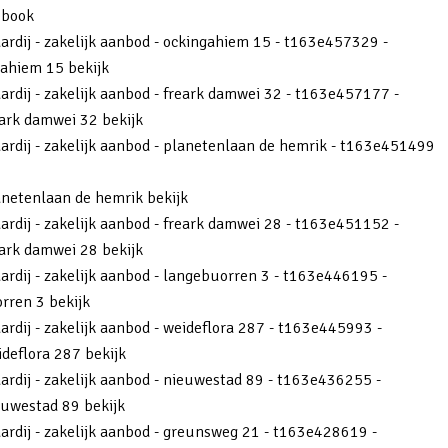
ebook
aardij - zakelijk aanbod - ockingahiem 15 - t163e457329 -
ahiem 15 bekijk
aardij - zakelijk aanbod - freark damwei 32 - t163e457177 -
ark damwei 32 bekijk
aardij - zakelijk aanbod - planetenlaan de hemrik - t163e451499
netenlaan de hemrik bekijk
aardij - zakelijk aanbod - freark damwei 28 - t163e451152 -
ark damwei 28 bekijk
aardij - zakelijk aanbod - langebuorren 3 - t163e446195 -
rren 3 bekijk
ardij - zakelijk aanbod - weideflora 287 - t163e445993 -
deflora 287 bekijk
aardij - zakelijk aanbod - nieuwestad 89 - t163e436255 -
uwestad 89 bekijk
aardij - zakelijk aanbod - greunsweg 21 - t163e428619 -