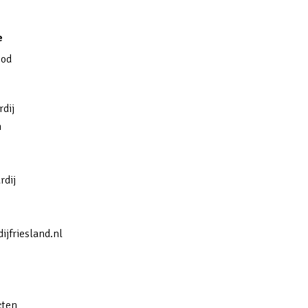
e
bod
dij
n
rdij
jfriesland.nl
cten