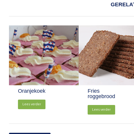
GERELA
Oranjekoek
Fries
roggebrood
Lees verder
Lees verder