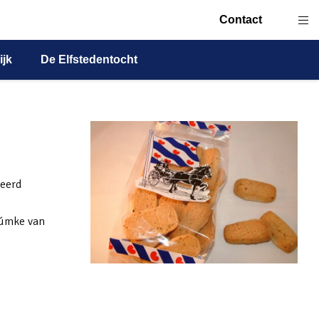
Contact
ijk
De Elfstedentocht
veerd
 dúmke van